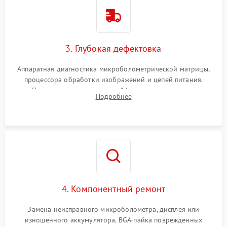
3. Глубокая дефектовка
Аппаратная диагностика микроболометрической матрицы,
процессора обработки изображений и цепей питания.
Проверка целостности шлейфов, модуля памяти и
Подробнее
интерфейсов связи. Выявление сгоревших SMD-компонентов
на плате.
4. Компонентный ремонт
Замена неисправного микроболометра, дисплея или
изношенного аккумулятора. BGA-пайка поврежденных