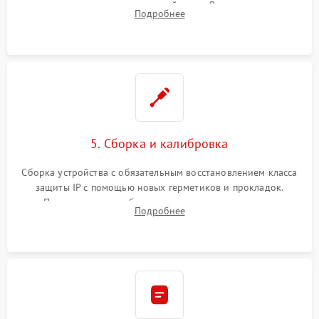
контроллеров на материнской плате. Восстановление
Подробнее
разъемов и кнопок, замена поврежденных элементов
корпуса.
5. Сборка и калибровка
Сборка устройства с обязательным восстановлением класса
защиты IP с помощью новых герметиков и прокладок.
Программная калибровка матрицы по эталонному
Подробнее
абсолютно черному телу для точного измерения температур.