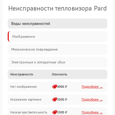
Неисправности тепловизора Pard
Виды неисправностей
Изображение
Механические повреждения
Электронные и аппаратные сбои
Неисправности
Стоимость
Неисправности сенсора и оптики
Нет изображения
4000 ₽
Подробнее →
Программные ошибки
Искажение картинки
3500 ₽
Подробнее →
Электропитание
Низкая чувствительность
3500 ₽
Подробнее →
Измерения