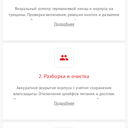
Визуальный осмотр германиевой линзы и корпуса на
трещины. Проверка включения, реакции кнопок и разъемов
зарядки. Оценка вывода тепловой сигнатуры на экран,
Подробнее
проверка базовых функций и считывание системных
ошибок.
2. Разборка и очистка
Аккуратное вскрытие корпуса с учетом сохранения
влагозащиты. Отключение шлейфов питания и дисплея.
Очистка внутренних плат от окислов и пыли. Бережная
Подробнее
обработка германиевого объектива специализированными
растворами.