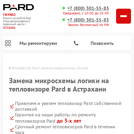
+7 (800) 301-55-83
Ежедневно, с 10:00 до 20:00
FIX-PARD
Ремонт устройств Pard
+7 (800) 301-55-83
Специализированный
Звонок бесплатный по РФ
cервисный центр г.
Астрахань
Мы ремонтируем
Позвонить
ахани
Тепловизор Pard замена микросхемы логики
Замена микросхемы логики на
тепловизоре Pard в Астрахани
Ремонт тепловизионных прицелов Pard
Ремонт оптических прицелов Pard
Ремонт прицелов ночного видения Pard
Ремонт цифровых монокуляров Pard
Привезем и увезем тепловизор Pard собственной
доставкой
Гарантия на наши работы по ремонту
до 3-х лет
тепловизоров Pard
Срочный ремонт тепловизоров Pard в течении
часа