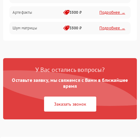
Артефакты
3500 ₽
Подробнее →
Матрица
Шум матрицы
3500 ₽
Подробнее →
Проблемы питания
Температурные проблемы
Сбои коммуникаций и интерфейсов
У Вас остались вопросы?
Программные сбои
Оставьте заявку, мы свяжемся с Вами в ближайшее
время
Проблемы с объективом
Заказать звонок
Экран (дисплей)