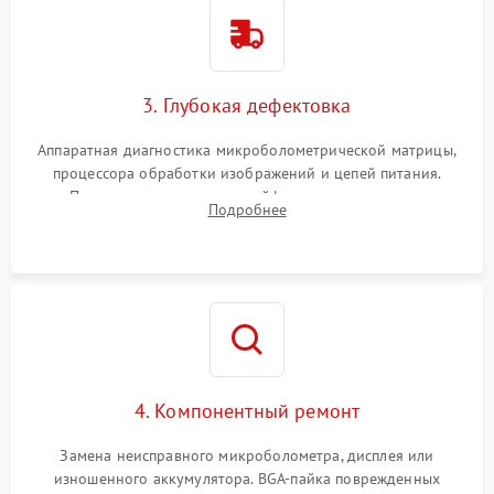
3. Глубокая дефектовка
Аппаратная диагностика микроболометрической матрицы,
процессора обработки изображений и цепей питания.
Проверка целостности шлейфов, модуля памяти и
Подробнее
интерфейсов связи. Выявление сгоревших SMD-компонентов
на плате.
4. Компонентный ремонт
Замена неисправного микроболометра, дисплея или
изношенного аккумулятора. BGA-пайка поврежденных