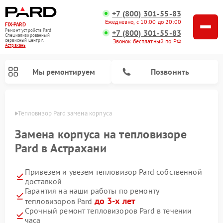
+7 (800) 301-55-83
Ежедневно, с 10:00 до 20:00
FIX-PARD
Ремонт устройств Pard
+7 (800) 301-55-83
Специализированный
Звонок бесплатный по РФ
cервисный центр г.
Астрахань
Мы ремонтируем
Позвонить
ахани
Тепловизор Pard замена корпуса
Замена корпуса на тепловизоре
Pard в Астрахани
Ремонт тепловизионных прицелов Pard
Ремонт оптических прицелов Pard
Ремонт прицелов ночного видения Pard
Ремонт цифровых монокуляров Pard
Привезем и увезем тепловизор Pard собственной
доставкой
Гарантия на наши работы по ремонту
до 3-х лет
тепловизоров Pard
Срочный ремонт тепловизоров Pard в течении
часа