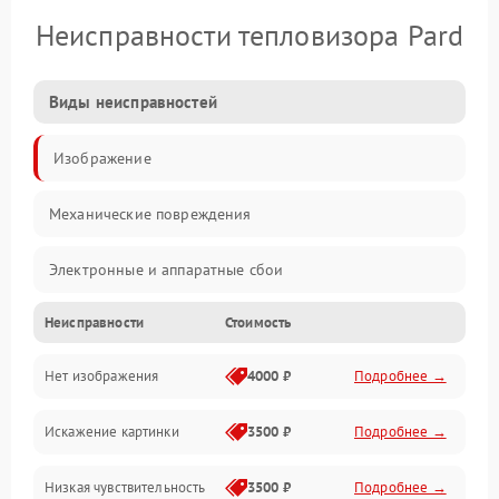
Неисправности тепловизора Pard
Виды неисправностей
Изображение
Механические повреждения
Электронные и аппаратные сбои
Неисправности
Стоимость
Неисправности сенсора и оптики
Нет изображения
4000 ₽
Подробнее →
Программные ошибки
Искажение картинки
3500 ₽
Подробнее →
Электропитание
Низкая чувствительность
3500 ₽
Подробнее →
Измерения