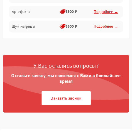
Артефакты
3500 ₽
Подробнее →
Матрица
Шум матрицы
3500 ₽
Подробнее →
Проблемы питания
Температурные проблемы
Сбои коммуникаций и интерфейсов
У Вас остались вопросы?
Программные сбои
Оставьте заявку, мы свяжемся с Вами в ближайшее
время
Проблемы с объективом
Заказать звонок
Экран (дисплей)