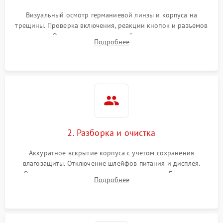
Визуальный осмотр германиевой линзы и корпуса на
трещины. Проверка включения, реакции кнопок и разъемов
зарядки. Оценка вывода тепловой сигнатуры на экран,
Подробнее
проверка базовых функций и считывание системных
ошибок.
2. Разборка и очистка
Аккуратное вскрытие корпуса с учетом сохранения
влагозащиты. Отключение шлейфов питания и дисплея.
Очистка внутренних плат от окислов и пыли. Бережная
Подробнее
обработка германиевого объектива специализированными
растворами.