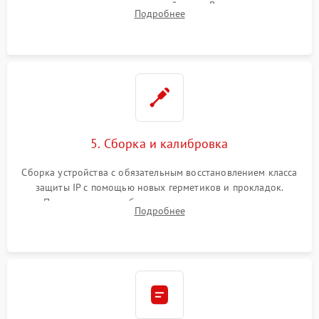
контроллеров на материнской плате. Восстановление
Подробнее
разъемов и кнопок, замена поврежденных элементов
корпуса.
5. Сборка и калибровка
Сборка устройства с обязательным восстановлением класса
защиты IP с помощью новых герметиков и прокладок.
Программная калибровка матрицы по эталонному
Подробнее
абсолютно черному телу для точного измерения температур.