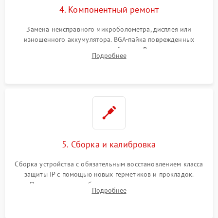
4. Компонентный ремонт
Замена неисправного микроболометра, дисплея или
изношенного аккумулятора. BGA-пайка поврежденных
контроллеров на материнской плате. Восстановление
Подробнее
разъемов и кнопок, замена поврежденных элементов
корпуса.
5. Сборка и калибровка
Сборка устройства с обязательным восстановлением класса
защиты IP с помощью новых герметиков и прокладок.
Программная калибровка матрицы по эталонному
Подробнее
абсолютно черному телу для точного измерения температур.