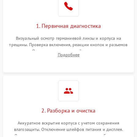
1. Первичная диагностика
Визуальный осмотр германиевой линзы и корпуса на
трещины. Проверка включения, реакции кнопок и разъемов
зарядки. Оценка вывода тепловой сигнатуры на экран,
Подробнее
проверка базовых функций и считывание системных
ошибок.
2. Разборка и очистка
Аккуратное вскрытие корпуса с учетом сохранения
влагозащиты. Отключение шлейфов питания и дисплея.
Очистка внутренних плат от окислов и пыли. Бережная