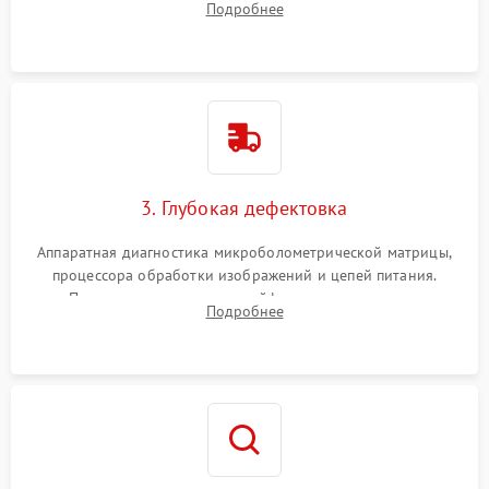
Подробнее
обработка германиевого объектива специализированными
растворами.
3. Глубокая дефектовка
Аппаратная диагностика микроболометрической матрицы,
процессора обработки изображений и цепей питания.
Проверка целостности шлейфов, модуля памяти и
Подробнее
интерфейсов связи. Выявление сгоревших SMD-компонентов
на плате.