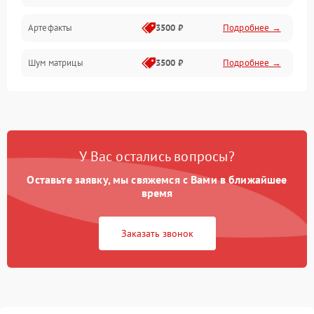
Артефакты
3500 ₽
Подробнее →
Матрица
Шум матрицы
3500 ₽
Подробнее →
Проблемы питания
Температурные проблемы
Сбои коммуникаций и интерфейсов
У Вас остались вопросы?
Программные сбои
Оставьте заявку, мы свяжемся с Вами в ближайшее
время
Проблемы с объективом
Заказать звонок
Экран (дисплей)