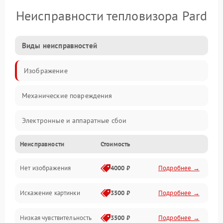
Неисправности тепловизора Pard
Виды неисправностей
Изображение
Механические повреждения
Электронные и аппаратные сбои
Неисправности
Стоимость
Неисправности сенсора и оптики
Нет изображения
4000 ₽
Подробнее →
Программные ошибки
Искажение картинки
3500 ₽
Подробнее →
Электропитание
Низкая чувствительность
3500 ₽
Подробнее →
Измерения