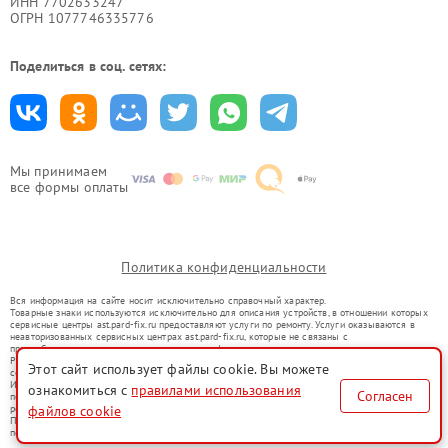
ИНН 7702633247
ОГРН 1077746335776
Поделиться в соц. сетях:
Мы принимаем
все формы оплаты
Политика конфиденциальности
Вся информация на сайте носит исключительно справочный характер.
Товарные знаки используются исключительно для описания устройств, в отношении которых
сервисные центры ast.pard-fix.ru предоставляют услуги по ремонту. Услуги оказываются в
неавторизованных сервисных центрах ast.pard-fix.ru, которые не связаны с
правообладателями товарных знаков или их официальными представителями.
Ремонт осуществляется для устройств, уже введенных в гражданский оборот в соответствии
Этот сайт использует файлы cookie. Вы можете
со статьей 1487 ГК РФ.
Использование товарных знаков не преследует цели индивидуализации услуг или введения
ознакомиться с
правилами использования
Согласен
потребителей в заблуждение, а служит для информирования о предоставляемых услугах по
файлов cookie
ремонту техники указанных брендов.
Представленная на сайте информация не является публичной офертой, определяемой
положениями Статьи 437(2) Гражданского кодекса РФ