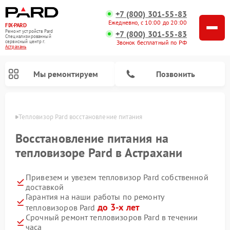
+7 (800) 301-55-83
Ежедневно, с 10:00 до 20:00
FIX-PARD
Ремонт устройств Pard
+7 (800) 301-55-83
Специализированный
Звонок бесплатный по РФ
cервисный центр г.
Астрахань
Мы ремонтируем
Позвонить
ахани
Тепловизор Pard восстановление питания
Восстановление питания на
тепловизоре Pard в Астрахани
Ремонт тепловизионных прицелов Pard
Ремонт оптических прицелов Pard
Ремонт прицелов ночного видения Pard
Ремонт цифровых монокуляров Pard
Привезем и увезем тепловизор Pard собственной
доставкой
Гарантия на наши работы по ремонту
до 3-х лет
тепловизоров Pard
Срочный ремонт тепловизоров Pard в течении
часа