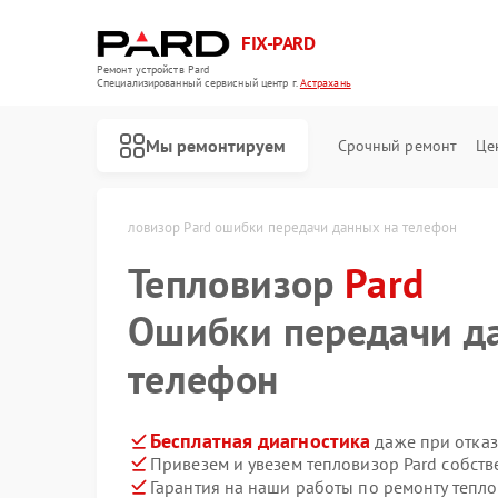
FIX-PARD
Ремонт устройств Pard
Специализированный cервисный центр г.
Астрахань
Мы ремонтируем
Срочный ремонт
Це
ard в Астрахани
Тепловизор Pard ошибки передачи данных на телефон
Тепловизор
Pard
Ошибки передачи д
Ремонт оптических прицелов Pard
Ремонт прицелов ночного видения Pard
Ремонт тепловизионных прицелов Pard
Ремонт цифровых монокуляров Pard
телефон
Бесплатная диагностика
даже при отказ
Привезем и увезем тепловизор Pard собст
Гарантия на наши работы по ремонту тепл