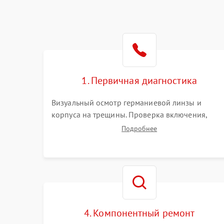
1. Первичная диагностика
Визуальный осмотр германиевой линзы и
корпуса на трещины. Проверка включения,
реакции кнопок и разъемов зарядки. Оценка
Подробнее
вывода тепловой сигнатуры на экран, проверка
базовых функций и считывание системных
ошибок.
4. Компонентный ремонт