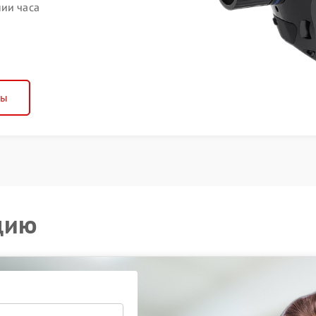
нии часа
ны
цию