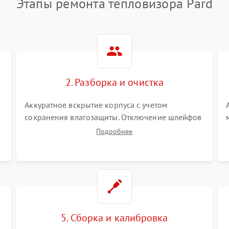
Этапы ремонта тепловизора Pard
2. Разборка и очистка
Аккуратное вскрытие корпуса с учетом
сохранения влагозащиты. Отключение шлейфов
питания и дисплея. Очистка внутренних плат от
Подробнее
окислов и пыли. Бережная обработка
германиевого объектива специализированными
растворами.
5. Сборка и калибровка