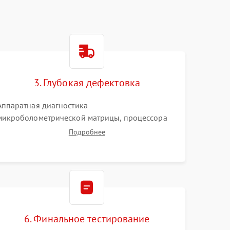
3. Глубокая дефектовка
Аппаратная диагностика
микроболометрической матрицы, процессора
обработки изображений и цепей питания.
Подробнее
Проверка целостности шлейфов, модуля памяти
и интерфейсов связи. Выявление сгоревших
SMD-компонентов на плате.
6. Финальное тестирование