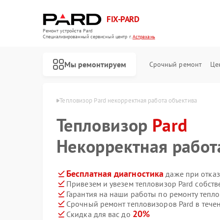
FIX-PARD
Ремонт устройств Pard
Специализированный cервисный центр г.
Астрахань
Мы ремонтируем
Срочный ремонт
Це
ов Pard в Астрахани
Тепловизор Pard некорректная работа объектива
Тепловизор
Pard
Некорректная работ
Ремонт оптических прицелов Pard
Ремонт прицелов ночного видения Pard
Ремонт тепловизионных прицелов Pard
Ремонт цифровых монокуляров Pard
Бесплатная диагностика
даже при отказ
Привезем и увезем тепловизор Pard собст
Гарантия на наши работы по ремонту тепл
Срочный ремонт тепловизоров Pard в тече
20%
Скидка для вас до