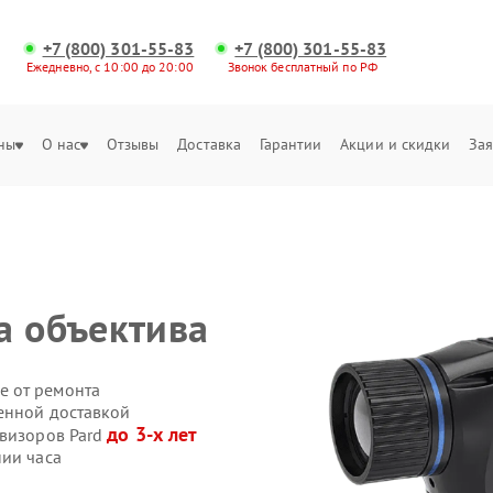
+7 (800) 301-55-83
+7 (800) 301-55-83
Ежедневно, с 10:00 до 20:00
Звонок бесплатный по РФ
ны
О нас
Отзывы
Доставка
Гарантии
Акции и скидки
Зая
а объектива
е от ремонта
венной доставкой
до 3-х лет
овизоров Pard
нии часа