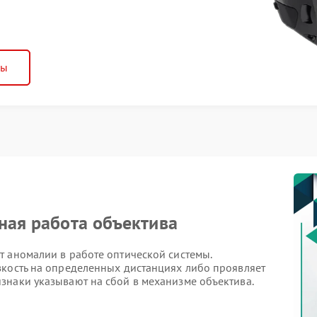
ны
тная работа объектива
т аномалии в работе оптической системы.
зкость на определенных дистанциях либо проявляет
знаки указывают на сбой в механизме объектива.
оя