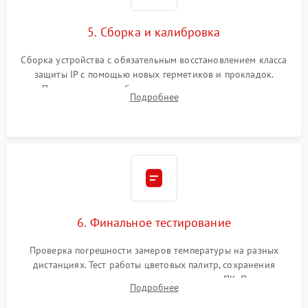
5. Сборка и калибровка
Сборка устройства с обязательным восстановлением класса
защиты IP с помощью новых герметиков и прокладок.
Программная калибровка матрицы по эталонному
Подробнее
абсолютно черному телу для точного измерения температур.
6. Финальное тестирование
Проверка погрешности замеров температуры на разных
дистанциях. Тест работы цветовых палитр, сохранения
термограмм в память и передачи данных на ПК. Проверка
Подробнее
автономности работы и итоговый контроль качества.