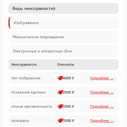
Виды неисправностей
Изображение
Механические повреждения
Электронные и аппаратные сбои
Неисправности
Стоимость
Неисправности сенсора и оптики
Нет изображения
4000 ₽
Подробнее →
Программные ошибки
Искажение картинки
3500 ₽
Подробнее →
Электропитание
Низкая чувствительность
3500 ₽
Подробнее →
Измерения
Артефакты
3500 ₽
Подробнее →
Матрица