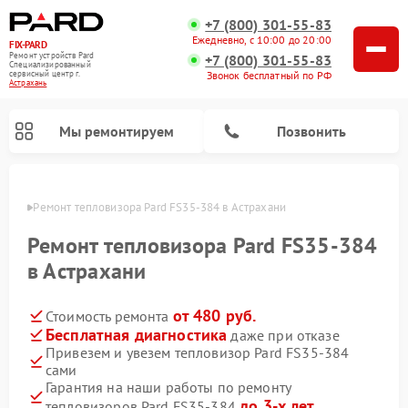
+7 (800) 301-55-83
Ежедневно, с 10:00 до 20:00
FIX-PARD
Ремонт устройств Pard
+7 (800) 301-55-83
Специализированный
Звонок бесплатный по РФ
cервисный центр г.
Астрахань
Мы ремонтируем
Позвонить
ахани
Ремонт тепловизора Pard FS35-384 в Астрахани
Ремонт тепловизора Pard FS35-384
в Астрахани
Ремонт тепловизионных прицелов Pard
Ремонт оптических прицелов Pard
Ремонт прицелов ночного видения Pard
Ремонт цифровых монокуляров Pard
от 480 руб.
Стоимость ремонта
Бесплатная диагностика
даже при отказе
Привезем и увезем тепловизор Pard FS35-384
сами
Гарантия на наши работы по ремонту
до 3-х лет
тепловизоров Pard FS35-384