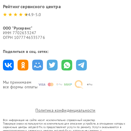
Рейтинг сервисного центра
4.9-5.0
ООО "Русервис"
ИНН 7702633247
ОГРН 1077746335776
Поделиться в соц. сетях:
Мы принимаем
все формы оплаты
Политика конфиденциальности
Вся информация на сайте носит исключительно справочный характер.
Товарные знаки используются исключительно для описания устройств, в отношении которых
сервисные центры ast.pard-fix.ru предоставляют услуги по ремонту. Услуги оказываются в
неавторизованных сервисных центрах ast.pard-fix.ru, которые не связаны с