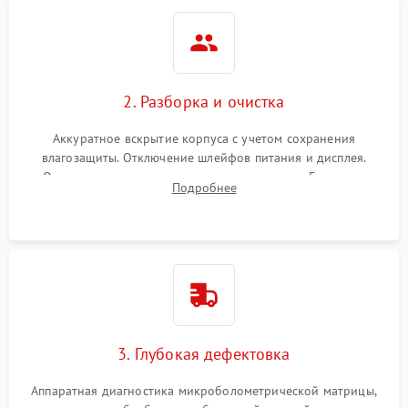
2. Разборка и очистка
Аккуратное вскрытие корпуса с учетом сохранения
влагозащиты. Отключение шлейфов питания и дисплея.
Очистка внутренних плат от окислов и пыли. Бережная
Подробнее
обработка германиевого объектива специализированными
растворами.
3. Глубокая дефектовка
Аппаратная диагностика микроболометрической матрицы,