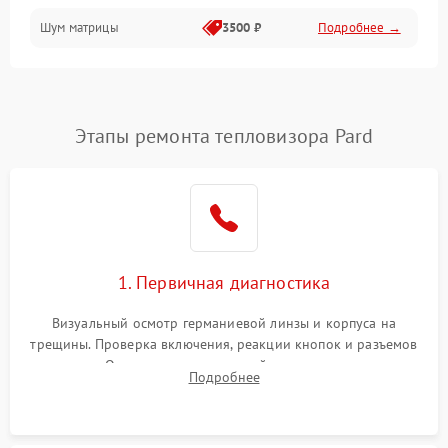
Шум матрицы
3500 ₽
Подробнее →
Проблемы питания
Температурные проблемы
Сбои коммуникаций и интерфейсов
Этапы ремонта тепловизора Pard
Программные сбои
Проблемы с объективом
1. Первичная диагностика
Экран (дисплей)
Визуальный осмотр германиевой линзы и корпуса на
трещины. Проверка включения, реакции кнопок и разъемов
зарядки. Оценка вывода тепловой сигнатуры на экран,
Подробнее
проверка базовых функций и считывание системных
ошибок.