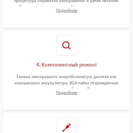
процессора обработки изображений и цепей питания.
Проверка целостности шлейфов, модуля памяти и
Подробнее
интерфейсов связи. Выявление сгоревших SMD-компонентов
на плате.
4. Компонентный ремонт
Замена неисправного микроболометра, дисплея или
изношенного аккумулятора. BGA-пайка поврежденных
контроллеров на материнской плате. Восстановление
Подробнее
разъемов и кнопок, замена поврежденных элементов
корпуса.