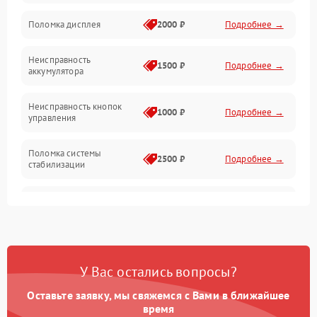
Юстировка
Поломка дисплея
2000 ₽
Подробнее →
Механические повреждения
Неисправность
1500 ₽
Подробнее →
аккумулятора
Оптика
Неисправность кнопок
1000 ₽
Подробнее →
управления
Поломка системы
2500 ₽
Подробнее →
стабилизации
Повреждение системы
2500 ₽
Подробнее →
записи
Неисправность системы
1500 ₽
Подробнее →
Wi-Fi
У Вас остались вопросы?
Поломка системы GPS
2000 ₽
Подробнее →
Оставьте заявку, мы свяжемся с Вами в ближайшее
время