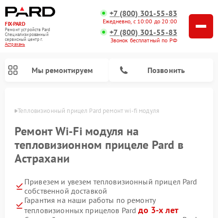
+7 (800) 301-55-83
Ежедневно, с 10:00 до 20:00
FIX-PARD
Ремонт устройств Pard
+7 (800) 301-55-83
Специализированный
Звонок бесплатный по РФ
cервисный центр г.
Астрахань
Мы ремонтируем
Позвонить
ахани
Тепловизионный прицел Pard ремонт wi-fi модуля
Ремонт Wi-Fi модуля на
тепловизионном прицеле Pard в
Ремонт прицелов ночного видения Pard
Ремонт оптических прицелов Pard
Ремонт цифровых монокуляров Pard
Астрахани
Привезем и увезем тепловизионный прицел Pard
собственной доставкой
Гарантия на наши работы по ремонту
до 3-х лет
тепловизионных прицелов Pard