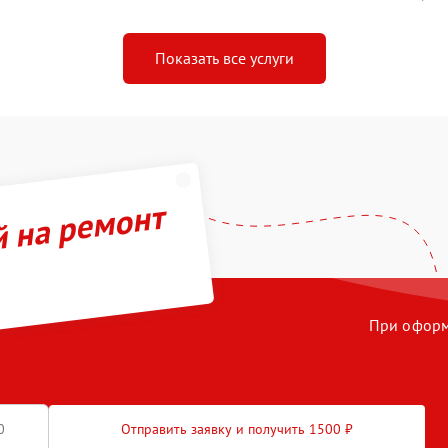
Показать все услуги
й на ремонт
При оформл
Отправить заявку и получить 1500 ₽