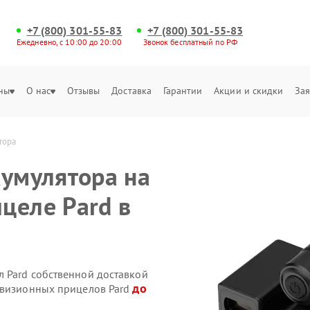
+7 (800) 301-55-83
+7 (800) 301-55-83
Ежедневно, с 10:00 до 20:00
Звонок бесплатный по РФ
ны
О нас
Отзывы
Доставка
Гарантии
Акции и скидки
Зая
тора 
кумулятора на
целе Pard в
 Pard собственной доставкой
до
овизионных прицелов Pard