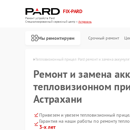
FIX-PARD
Ремонт устройств Pard
Специализированный cервисный центр г.
Астрахань
Мы ремонтируем
Срочный ремонт
Це
ов Pard в Астрахани
Тепловизионный прицел Pard ремонт и замена аккумуля
Ремонт и замена ак
тепловизионном при
Ремонт оптических прицелов Pard
Ремонт прицелов ночного видения Pard
Ремонт цифровых монокуляров Pard
Астрахани
Привезем и увезем тепловизионный прицел
Гарантия на наши работы по ремонту тепл
3-х лет