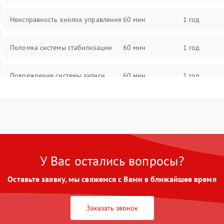
Неисправность кнопок управления
60 мин
1 год
Поломка системы стабилизации
60 мин
1 год
Повреждение системы записи
60 мин
1 год
Неисправность системы Wi-Fi
60 мин
1 год
Поломка системы GPS
60 мин
1 год
У Вас остались вопросы?
Повреждение системы защиты от
60 мин
1 год
перегрузок
Оставьте заявку, мы свяжемся с Вами в ближайшее время
Неисправность системы
60 мин
1 год
автоматического отключения
Заказать звонок