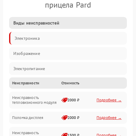
прицела Pard
Виды неисправностей
Электроника
Изображение
Электропитание
Неисправности
Стоимость
Измерения
Неисправность
Матрица
2000 ₽
Подробнее →
тепловизионного модуля
Юстировка
Поломка дисплея
2000 ₽
Подробнее →
Механические повреждения
Неисправность
1500 ₽
Подробнее →