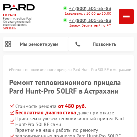
+7 (800) 301-55-83
Ежедневно, с 10:00 до 20:00
FIX-PARD
Ремонт устройств Pard
+7 (800) 301-55-83
Специализированный
Звонок бесплатный по РФ
cервисный центр г.
Астрахань
Мы ремонтируем
Позвонить
ахани
Ремонт тепловизионного прицела Pard Hunt-Pro 50LRF в Астрахани
Ремонт тепловизионного прицела
Pard Hunt-Pro 50LRF в Астрахани
Ремонт прицелов ночного видения Pard
Ремонт оптических прицелов Pard
Ремонт цифровых монокуляров Pard
от 480 руб.
Стоимость ремонта
Бесплатная диагностика
даже при отказе
Привезем и увезем тепловизионный прицел Pard
Hunt-Pro 50LRF сами
Гарантия на наши работы по ремонту
тепловизионных прицелов Pard Hunt-Pro 50LRF