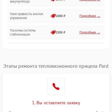
аккумулятора
Оптика
Неисправность кнопок
1000 ₽
Подробнее →
управления
Поломка системы
2500 ₽
Подробнее →
стабилизации
Повреждение системы
2500 ₽
Подробнее →
записи
Неисправность системы
Этапы ремонта тепловизионного прицела Pard
1500 ₽
Подробнее →
Wi-Fi
Поломка системы GPS
2000 ₽
Подробнее →
Повреждение системы
1500 ₽
Подробнее →
защиты от перегрузок
1. Вы оставляете заявку
Неисправность системы