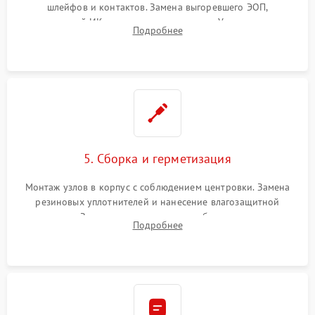
шлейфов и контактов. Замена выгоревшего ЭОП,
неисправной ИК-подсветки или матрицы. Ультразвуковая
Подробнее
очистка плат и удаление загрязнений с линз объектива и
окуляра спецрастворами.
5. Сборка и герметизация
Монтаж узлов в корпус с соблюдением центровки. Замена
резиновых уплотнителей и нанесение влагозащитной
смазки. Заполнение внутреннего объема прицела
Подробнее
осушенным азотом для предотвращения запотевания оптики
при перепадах температур.