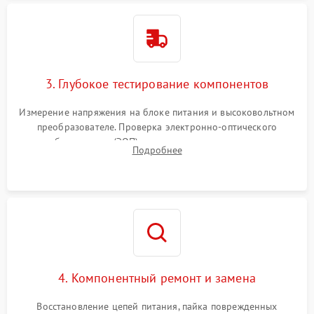
3. Глубокое тестирование компонентов
Измерение напряжения на блоке питания и высоковольтном
преобразователе. Проверка электронно-оптического
преобразователя (ЭОП) на стенде на предмет эмиссии,
Подробнее
шумов и засветок. Диагностика микросхем цифровых
моделей под микроскопом.
4. Компонентный ремонт и замена
Восстановление цепей питания, пайка поврежденных