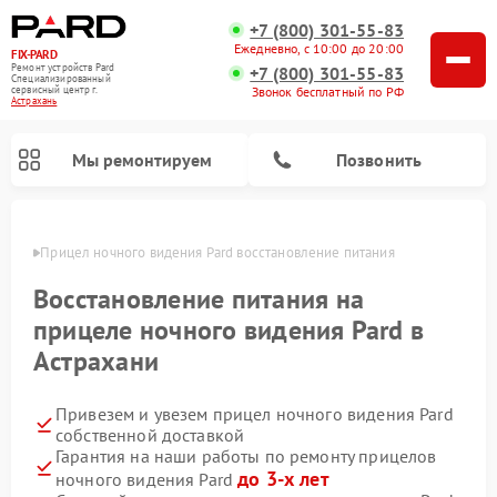
+7 (800) 301-55-83
Ежедневно, с 10:00 до 20:00
FIX-PARD
Ремонт устройств Pard
+7 (800) 301-55-83
Специализированный
Звонок бесплатный по РФ
cервисный центр г.
Астрахань
Мы ремонтируем
Позвонить
ахани
Прицел ночного видения Pard восстановление питания
Восстановление питания на
прицеле ночного видения Pard в
Ремонт тепловизионных прицелов Pard
Ремонт оптических прицелов Pard
Ремонт цифровых монокуляров Pard
Астрахани
Привезем и увезем прицел ночного видения Pard
собственной доставкой
Гарантия на наши работы по ремонту прицелов
до 3-х лет
ночного видения Pard