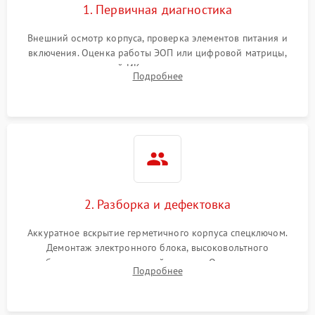
1. Первичная диагностика
Внешний осмотр корпуса, проверка элементов питания и
включения. Оценка работы ЭОП или цифровой матрицы,
проверка встроенной ИК-подсветки и механизма выверки
Подробнее
прицельной сетки. Выявление видимых дефектов оптики и
артефактов изображения.
2. Разборка и дефектовка
Аккуратное вскрытие герметичного корпуса спецключом.
Демонтаж электронного блока, высоковольтного
преобразователя и оптической системы. Осмотр контактов
Подробнее
на окисление и проверка целостности уплотнительных
колец влагозащиты.