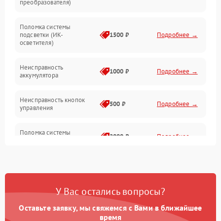
преобразователя)
Прочие неисправности
Поломка системы
подсветки (ИК-
1500 ₽
Подробнее →
Оптика
осветителя)
Неисправность
1000 ₽
Подробнее →
аккумулятора
Неисправность кнопок
500 ₽
Подробнее →
управления
Поломка системы
2000 ₽
Подробнее →
стабилизации
Повреждение системы
1000 ₽
Подробнее →
защиты от перегрузок
У Вас остались вопросы?
Неисправность системы
автоматического
1000 ₽
Подробнее →
Оставьте заявку, мы свяжемся с Вами в ближайшее
отключения
время