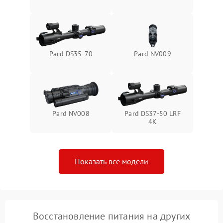
1000 ₽
Подробнее →
от замыкания
Pard DS35-70
Pard NV009
Pard NV008
Pard DS37-50 LRF
4K
Показать все модели
Восстановление питания на других