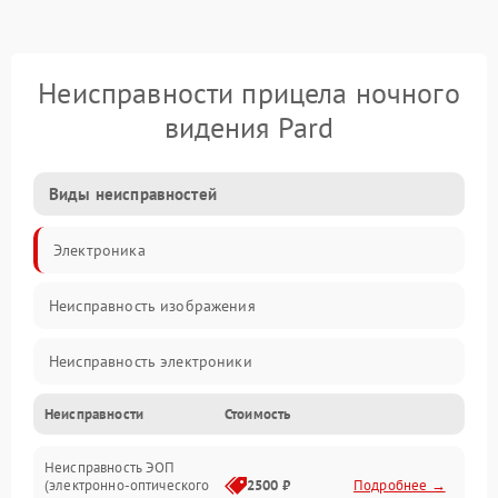
Неисправности прицела ночного
видения Pard
Виды неисправностей
Электроника
Неисправность изображения
Неисправность электроники
Неисправности
Стоимость
Механические повреждения
Неисправность ЭОП
Неисправность управления
(электронно-оптического
2500 ₽
Подробнее →