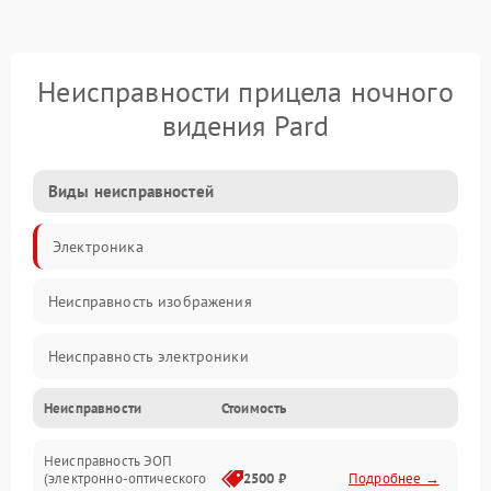
Неисправности прицела ночного
видения Pard
Виды неисправностей
Электроника
Неисправность изображения
Неисправность электроники
Неисправности
Стоимость
Механические повреждения
Неисправность ЭОП
Неисправность управления
(электронно-оптического
2500 ₽
Подробнее →