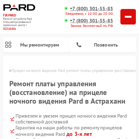
+7 (800) 301-55-83
Ежедневно, с 10:00 до 20:00
FIX-PARD
Ремонт устройств Pard
+7 (800) 301-55-83
Специализированный
Звонок бесплатный по РФ
cервисный центр г.
Астрахань
Мы ремонтируем
Позвонить
ахани
Прицел ночного видения Pard ремонт платы управления (восстановле
Ремонт платы управления
(восстановление) на прицеле
Ремонт тепловизионных прицелов Pard
Ремонт оптических прицелов Pard
Ремонт цифровых монокуляров Pard
ночного видения Pard в Астрахани
Привезем и увезем прицел ночного видения Pard
собственной доставкой
Гарантия на наши работы по ремонту прицелов
до 3-х лет
ночного видения Pard