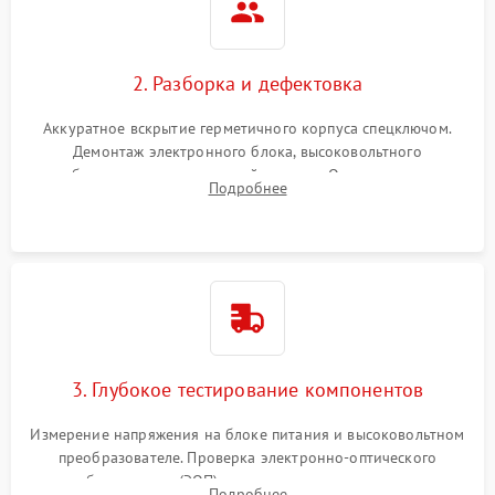
2. Разборка и дефектовка
Аккуратное вскрытие герметичного корпуса спецключом.
Демонтаж электронного блока, высоковольтного
преобразователя и оптической системы. Осмотр контактов
Подробнее
на окисление и проверка целостности уплотнительных
колец влагозащиты.
3. Глубокое тестирование компонентов
Измерение напряжения на блоке питания и высоковольтном
преобразователе. Проверка электронно-оптического
преобразователя (ЭОП) на стенде на предмет эмиссии,
Подробнее