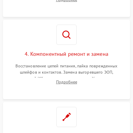
шумов и засветок. Диагностика микросхем цифровых
моделей под микроскопом.
4. Компонентный ремонт и замена
Восстановление цепей питания, пайка поврежденных
шлейфов и контактов. Замена выгоревшего ЭОП,
неисправной ИК-подсветки или матрицы. Ультразвуковая
Подробнее
очистка плат и удаление загрязнений с линз объектива и
окуляра спецрастворами.