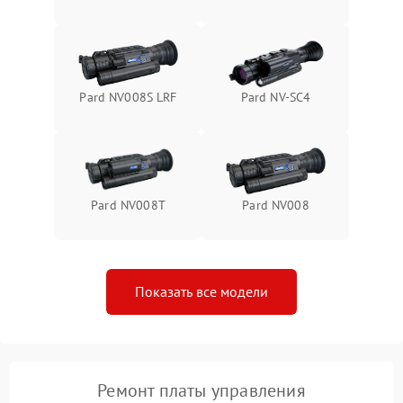
1000 ₽
Подробнее →
от замыкания
Pard NV008S LRF
Pard NV-SC4
Pard NV008T
Pard NV008
Показать все модели
Ремонт платы управления