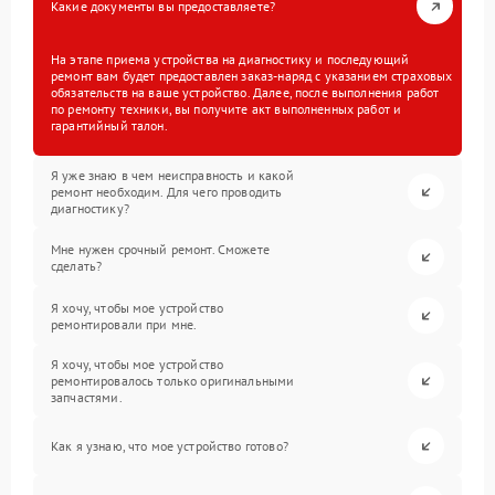
Какие документы вы предоставляете?
На этапе приема устройства на диагностику и последующий
ремонт вам будет предоставлен заказ-наряд с указанием страховых
обязательств на ваше устройство. Далее, после выполнения работ
по ремонту техники, вы получите акт выполненных работ и
гарантийный талон.
Я уже знаю в чем неисправность и какой
ремонт необходим. Для чего проводить
диагностику?
Мне нужен срочный ремонт. Сможете
сделать?
Я хочу, чтобы мое устройство
ремонтировали при мне.
Я хочу, чтобы мое устройство
ремонтировалось только оригинальными
запчастями.
Как я узнаю, что мое устройство готово?