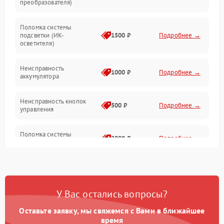
преобразователя)
Прочие неисправности
Поломка системы
подсветки (ИК-
1500 ₽
Подробнее →
Оптика
осветителя)
Неисправность
1000 ₽
Подробнее →
аккумулятора
Неисправность кнопок
500 ₽
Подробнее →
управления
Поломка системы
2000 ₽
Подробнее →
стабилизации
Повреждение системы
1000 ₽
Подробнее →
защиты от перегрузок
У Вас остались вопросы?
Неисправность системы
автоматического
1000 ₽
Подробнее →
Оставьте заявку, мы свяжемся с Вами в ближайшее
отключения
время