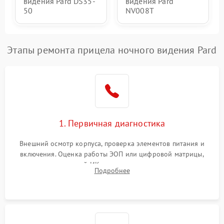
видения Pard DS35-
видения Pard
50
NV008T
Этапы ремонта прицела ночного видения Pard
1. Первичная диагностика
Внешний осмотр корпуса, проверка элементов питания и
включения. Оценка работы ЭОП или цифровой матрицы,
проверка встроенной ИК-подсветки и механизма выверки
Подробнее
прицельной сетки. Выявление видимых дефектов оптики и
артефактов изображения.