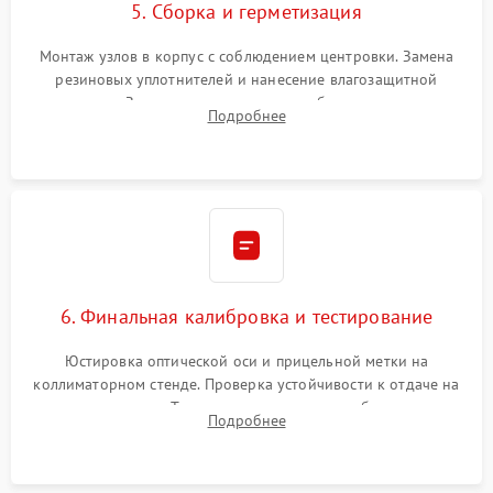
5. Сборка и герметизация
Монтаж узлов в корпус с соблюдением центровки. Замена
резиновых уплотнителей и нанесение влагозащитной
смазки. Заполнение внутреннего объема прицела
Подробнее
осушенным азотом для предотвращения запотевания оптики
при перепадах температур.
6. Финальная калибровка и тестирование
Юстировка оптической оси и прицельной метки на
коллиматорном стенде. Проверка устойчивости к отдаче на
ударном стенде. Тестирование качества изображения в
Подробнее
темноте, дальности обнаружения и корректной работы всех
режимов прицела.