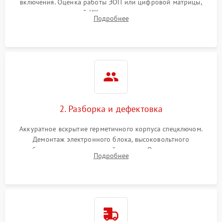
включения. Оценка работы ЭОП или цифровой матрицы,
проверка встроенной ИК-подсветки и механизма выверки
Подробнее
прицельной сетки. Выявление видимых дефектов оптики и
артефактов изображения.
2. Разборка и дефектовка
Аккуратное вскрытие герметичного корпуса спецключом.
Демонтаж электронного блока, высоковольтного
преобразователя и оптической системы. Осмотр контактов
Подробнее
на окисление и проверка целостности уплотнительных
колец влагозащиты.