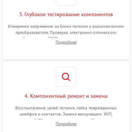
3. Глубокое тестирование компонентов
Измерение напряжения на блоке питания и высоковольтном
преобразователе. Проверка электронно-оптического
преобразователя (ЭОП) на стенде на предмет эмиссии,
Подробнее
шумов и засветок. Диагностика микросхем цифровых
моделей под микроскопом.
4. Компонентный ремонт и замена
Восстановление цепей питания, пайка поврежденных
шлейфов и контактов. Замена выгоревшего ЭОП,
неисправной ИК-подсветки или матрицы. Ультразвуковая
Подробнее
очистка плат и удаление загрязнений с линз объектива и