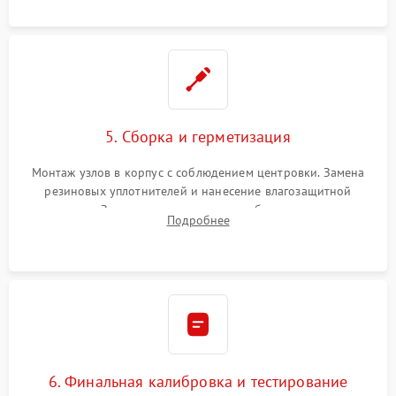
окуляра спецрастворами.
5. Сборка и герметизация
Монтаж узлов в корпус с соблюдением центровки. Замена
резиновых уплотнителей и нанесение влагозащитной
смазки. Заполнение внутреннего объема прицела
Подробнее
осушенным азотом для предотвращения запотевания оптики
при перепадах температур.
6. Финальная калибровка и тестирование