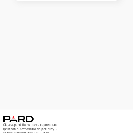
СЦ ast.pard-fix.ru - сеть сервисных
центров в Астрахани по ремонту и
обслуживанию техники Pard