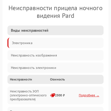
Неисправности прицела ночного
видения Pard
Виды неисправностей
Электроника
Неисправность изображения
Неисправность электроники
Неисправности
Стоимость
Механические повреждения
Неисправность ЭОП
Неисправность управления
(электронно-оптического
2500 ₽
Подробнее →
преобразователя)
Прочие неисправности