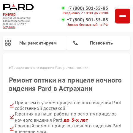
+7 (800) 301-55-83
Ежедневно, с 10:00 до 20:00
FIX-PARD
Ремонт устройств Pard
+7 (800) 301-55-83
Специализированный
Звонок бесплатный по РФ
cервисный центр г.
Астрахань
Мы ремонтируем
Позвонить
ахани
Прицел ночного видения Pard ремонт оптики
Ремонт оптики на прицеле ночного
видения Pard в Астрахани
Ремонт тепловизионных прицелов Pard
Ремонт оптических прицелов Pard
Ремонт цифровых монокуляров Pard
Привезем и увезем прицел ночного видения Pard
собственной доставкой
Гарантия на наши работы по ремонту прицелов
до 3-х лет
ночного видения Pard
Срочный ремонт прицелов ночного видения Pard
в течении часа