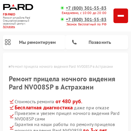
+7 (800) 301-55-83
Ежедневно, с 10:00 до 20:00
FIX-PARD
Ремонт устройств Pard
+7 (800) 301-55-83
Специализированный
Звонок бесплатный по РФ
cервисный центр г.
Астрахань
Мы ремонтируем
Позвонить
ахани
Ремонт прицела ночного видения Pard NV008SP в Астрахани
Ремонт прицела ночного видения
Pard NV008SP в Астрахани
Ремонт тепловизионных прицелов Pard
Ремонт оптических прицелов Pard
Ремонт цифровых монокуляров Pard
от 480 руб.
Стоимость ремонта
Бесплатная диагностика
даже при отказе
Привезем и увезем прицел ночного видения Pard
NV008SP сами
Гарантия на наши работы по ремонту прицелов
до 3-х лет
ночного видения Pard NV008SP