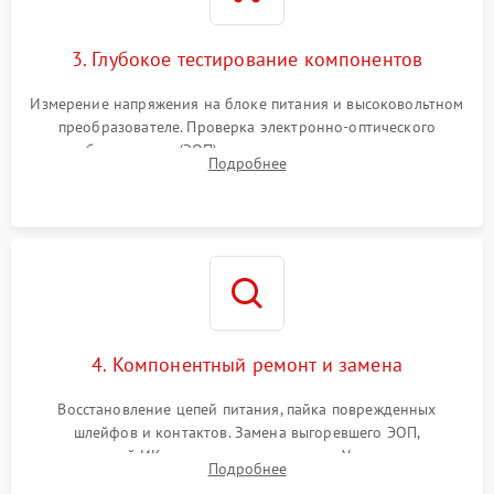
3. Глубокое тестирование компонентов
Измерение напряжения на блоке питания и высоковольтном
преобразователе. Проверка электронно-оптического
преобразователя (ЭОП) на стенде на предмет эмиссии,
Подробнее
шумов и засветок. Диагностика микросхем цифровых
моделей под микроскопом.
4. Компонентный ремонт и замена
Восстановление цепей питания, пайка поврежденных
шлейфов и контактов. Замена выгоревшего ЭОП,
неисправной ИК-подсветки или матрицы. Ультразвуковая
Подробнее
очистка плат и удаление загрязнений с линз объектива и