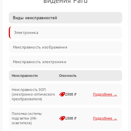
видения Pard
Виды неисправностей
Электроника
Неисправность изображения
Неисправность электроники
Неисправности
Стоимость
Механические повреждения
Неисправность ЭОП
Неисправность управления
(электронно-оптического
2500 ₽
Подробнее →
преобразователя)
Прочие неисправности
Поломка системы
подсветки (ИК-
1500 ₽
Подробнее →
Оптика
осветителя)