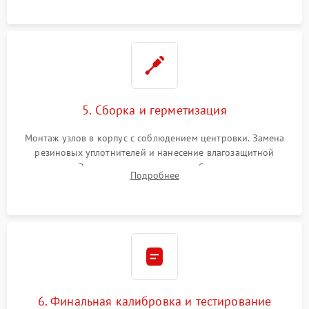
окуляра спецрастворами.
5. Сборка и герметизация
Монтаж узлов в корпус с соблюдением центровки. Замена
резиновых уплотнителей и нанесение влагозащитной
смазки. Заполнение внутреннего объема прицела
Подробнее
осушенным азотом для предотвращения запотевания оптики
при перепадах температур.
6. Финальная калибровка и тестирование