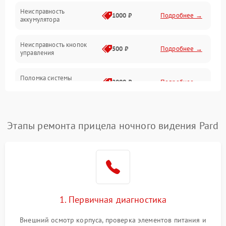
Неисправность
1000 ₽
Подробнее →
аккумулятора
Неисправность кнопок
500 ₽
Подробнее →
управления
Поломка системы
2000 ₽
Подробнее →
стабилизации
Повреждение системы
1000 ₽
Подробнее →
защиты от перегрузок
Этапы ремонта прицела ночного видения Pard
Неисправность системы
автоматического
1000 ₽
Подробнее →
отключения
Поломка системы защиты
1000 ₽
Подробнее →
от короткого замыкания
1. Первичная диагностика
Повреждение системы
Внешний осмотр корпуса, проверка элементов питания и
1000 ₽
Подробнее →