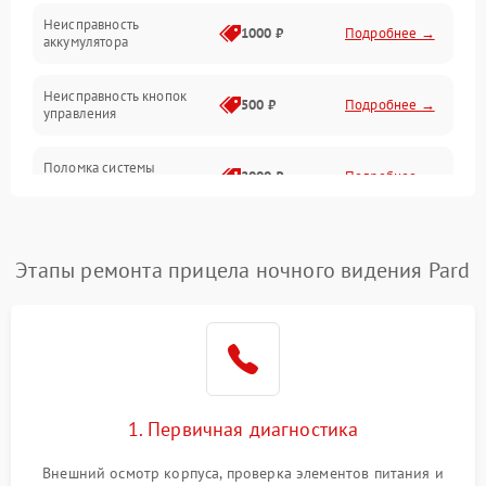
Неисправность
1000 ₽
Подробнее →
аккумулятора
Неисправность кнопок
500 ₽
Подробнее →
управления
Поломка системы
2000 ₽
Подробнее →
стабилизации
Повреждение системы
1000 ₽
Подробнее →
защиты от перегрузок
Этапы ремонта прицела ночного видения Pard
Неисправность системы
автоматического
1000 ₽
Подробнее →
отключения
Поломка системы защиты
1000 ₽
Подробнее →
от короткого замыкания
1. Первичная диагностика
Повреждение системы
Внешний осмотр корпуса, проверка элементов питания и
1000 ₽
Подробнее →