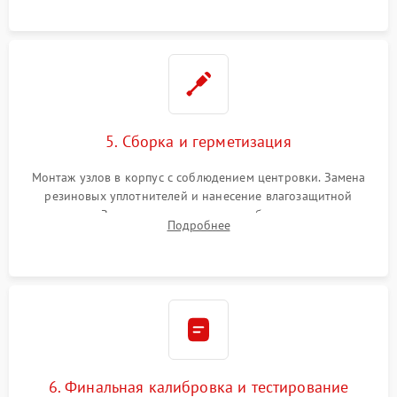
окуляра спецрастворами.
5. Сборка и герметизация
Монтаж узлов в корпус с соблюдением центровки. Замена
резиновых уплотнителей и нанесение влагозащитной
смазки. Заполнение внутреннего объема прицела
Подробнее
осушенным азотом для предотвращения запотевания оптики
при перепадах температур.
6. Финальная калибровка и тестирование