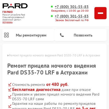
+7 (800) 301-55-83
Ежедневно, с 10:00 до 20:00
FIX-PARD
Ремонт устройств Pard
+7 (800) 301-55-83
Специализированный
Звонок бесплатный по РФ
cервисный центр г.
Астрахань
Мы ремонтируем
Позвонить
ахани
Ремонт прицела ночного видения Pard DS35-70 LRF в Астрахани
Ремонт прицела ночного видения
Pard DS35-70 LRF в Астрахани
Ремонт тепловизионных прицелов Pard
Ремонт оптических прицелов Pard
Ремонт цифровых монокуляров Pard
от 480 руб.
Стоимость ремонта
Бесплатная диагностика
даже при отказе
Привезем и увезем прицел ночного видения Pard
DS35-70 LRF сами
Гарантия на наши работы по ремонту прицелов
до 3-х лет
ночного видения Pard DS35-70 LRF