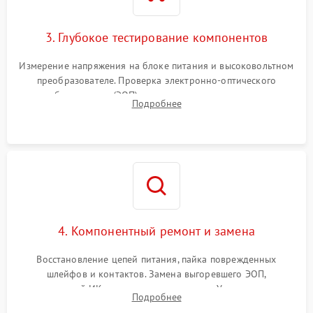
3. Глубокое тестирование компонентов
Измерение напряжения на блоке питания и высоковольтном
преобразователе. Проверка электронно-оптического
преобразователя (ЭОП) на стенде на предмет эмиссии,
Подробнее
шумов и засветок. Диагностика микросхем цифровых
моделей под микроскопом.
4. Компонентный ремонт и замена
Восстановление цепей питания, пайка поврежденных
шлейфов и контактов. Замена выгоревшего ЭОП,
неисправной ИК-подсветки или матрицы. Ультразвуковая
Подробнее
очистка плат и удаление загрязнений с линз объектива и