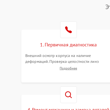
Э
1. Первичная диагностика
Внешний осмотр корпуса на наличие
деформаций. Проверка целостности линз
объектива и окуляра. Тестирование работы
Подробнее
барабанчиков ввода поправок, кольца
отстройки параллакса и зума. Выявление сколов
внутренних загрязнений и нарушений
герметичности.
4. Ремонт механики и замена деталей