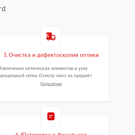
rd
3. Очистка и дефектоскопия оптики
Извлечение оптических элементов и узла
прицельной сетки. Осмотр линз на предмет
повреждения просветляющего покрытия или
Подробнее
появления грибка. Бережная очистка стекол
спецрастворами. Проверка целостности
гравированной сетки и модуля ее подсветки.
6. Юстировка и финальное