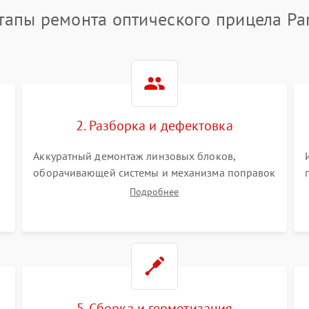
тапы ремонта оптического прицела Pa
2. Разборка и дефектовка
Аккуратный демонтаж линзовых блоков,
оборачивающей системы и механизма поправок
спецключами. Осмотр внутренних резьбовых
Подробнее
соединений, пружин и уплотнительных колец.
,
Поиск причин люфта, смещения точки
попадания или заклинивания подвижных
частей.
5. Сборка и герметизация