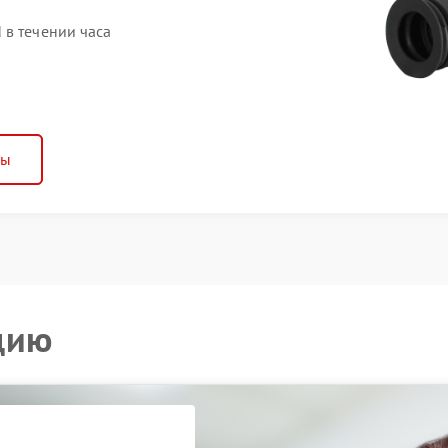
 в течении часа
ны
цию