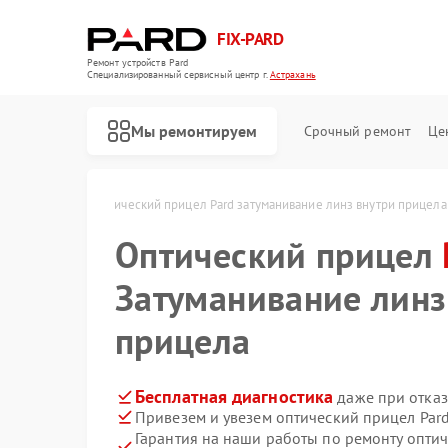
FIX-PARD
Ремонт устройств Pard
Специализированный cервисный центр г.
Астрахань
Мы ремонтируем
Срочный ремонт
Це
rd в Астрахани
Оптический прицел Pard затуманивание линз внутри прицела
Оптический прицел
Затуманивание линз
Ремонт прицелов ночного видения Pard
Ремонт тепловизионных прицелов Pard
Ремонт цифровых монокуляров Pard
прицела
Бесплатная диагностика
даже при отказ
Привезем и увезем оптический прицел Par
Гарантия на наши работы по ремонту опти