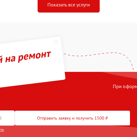
Показать все услуги
й на ремонт
При оформл
Отправить заявку и получить 1500 ₽
сти