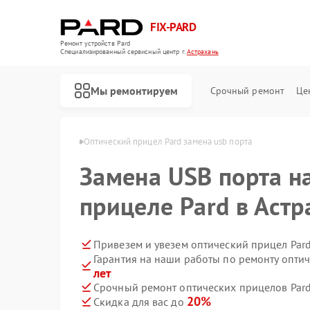
FIX-PARD
Ремонт устройств Pard
Специализированный cервисный центр г.
Астрахань
Мы ремонтируем
Срочный ремонт
Це
ов Pard в Астрахани
Оптический прицел Pard замена usb порта
Замена USB порта н
прицеле Pard в Аст
Ремонт прицелов ночного видения Pard
Ремонт тепловизионных прицелов Pard
Ремонт цифровых монокуляров Pard
Привезем и увезем оптический прицел Par
Гарантия на наши работы по ремонту опти
лет
Срочный ремонт оптических прицелов Pard
20%
Скидка для вас до