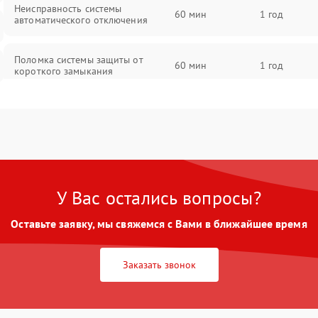
Неисправность системы
60 мин
1 год
автоматического отключения
Поломка системы защиты от
60 мин
1 год
короткого замыкания
Повреждение системы защиты от
60 мин
1 год
перегрева
Неисправность системы защиты от
60 мин
1 год
перенапряжения
У Вас остались вопросы?
Неисправность системы защиты от
60 мин
1 год
Оставьте заявку, мы свяжемся с Вами в ближайшее время
замыкания
Неисправность системы защиты от
Заказать звонок
60 мин
1 год
перегрева
Поломка системы защиты от