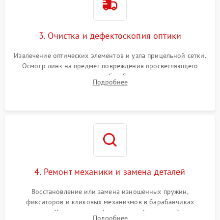
3. Очистка и дефектоскопия оптики
Извлечение оптических элементов и узла прицельной сетки.
Осмотр линз на предмет повреждения просветляющего
покрытия или появления грибка. Бережная очистка стекол
Подробнее
спецрастворами. Проверка целостности гравированной
сетки и модуля ее подсветки.
4. Ремонт механики и замена деталей
Восстановление или замена изношенных пружин,
фиксаторов и кликовых механизмов в барабанчиках
поправок. Устранение люфтов в трансфокаторе. Замена
Подробнее