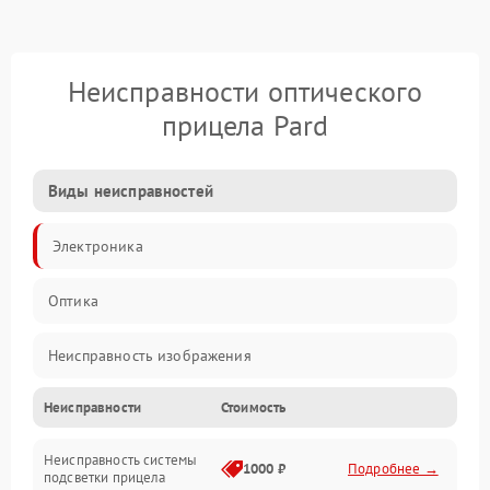
Неисправности оптического
прицела Pard
Виды неисправностей
Электроника
Оптика
Неисправность изображения
Неисправности
Стоимость
Механические повреждения
Неисправность системы
Неисправность фокусировки и оптики
1000 ₽
Подробнее →
подсветки прицела