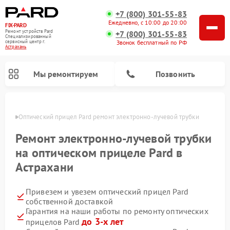
+7 (800) 301-55-83
Ежедневно, с 10:00 до 20:00
FIX-PARD
Ремонт устройств Pard
+7 (800) 301-55-83
Специализированный
Звонок бесплатный по РФ
cервисный центр г.
Астрахань
Мы ремонтируем
Позвонить
ахани
Оптический прицел Pard ремонт электронно-лучевой трубки
Ремонт электронно-лучевой трубки
на оптическом прицеле Pard в
Ремонт тепловизионных прицелов Pard
Ремонт прицелов ночного видения Pard
Ремонт цифровых монокуляров Pard
Астрахани
Привезем и увезем оптический прицел Pard
собственной доставкой
Гарантия на наши работы по ремонту оптических
до 3-х лет
прицелов Pard