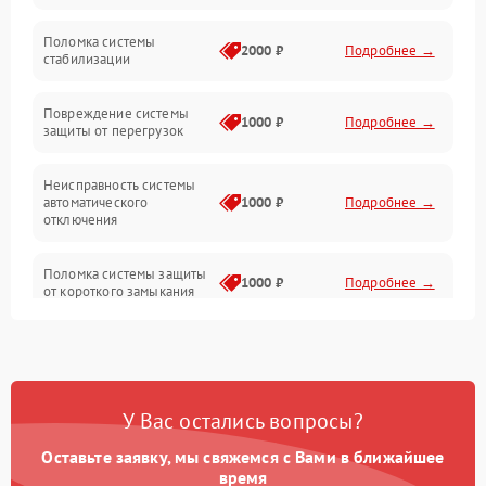
Неисправность подсветки и электроники
Поломка системы
2000 ₽
Подробнее →
стабилизации
Прочие неисправности
Повреждение системы
1000 ₽
Подробнее →
защиты от перегрузок
Электропитание
Неисправность системы
Механика
автоматического
1000 ₽
Подробнее →
отключения
Управление
Поломка системы защиты
1000 ₽
Подробнее →
от короткого замыкания
Корпус/Герметичность
Повреждение системы
Датчики
1000 ₽
Подробнее →
защиты от перегрева
У Вас остались вопросы?
Неисправность системы
защиты от
1000 ₽
Подробнее →
перенапряжения
Оставьте заявку, мы свяжемся с Вами в ближайшее
время