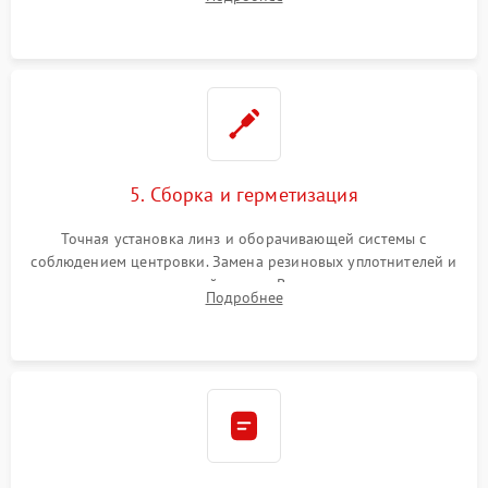
поврежденных линз, разбитой сетки или восстановление
контактов в цепи подсветки прицельной марки.
5. Сборка и герметизация
Точная установка линз и оборачивающей системы с
соблюдением центровки. Замена резиновых уплотнителей и
нанесение влагозащитной смазки. Вакуумирование корпуса
Подробнее
и заполнение его осушенным азотом или аргоном для
защиты линз от внутреннего запотевания.