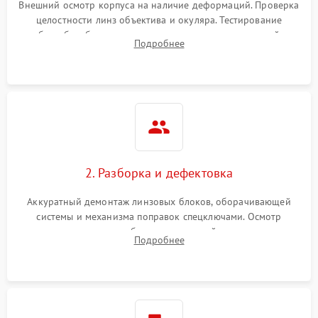
Внешний осмотр корпуса на наличие деформаций. Проверка
целостности линз объектива и окуляра. Тестирование
работы барабанчиков ввода поправок, кольца отстройки
Подробнее
параллакса и зума. Выявление сколов, внутренних
загрязнений и нарушений герметичности.
2. Разборка и дефектовка
Аккуратный демонтаж линзовых блоков, оборачивающей
системы и механизма поправок спецключами. Осмотр
внутренних резьбовых соединений, пружин и
Подробнее
уплотнительных колец. Поиск причин люфта, смещения
точки попадания или заклинивания подвижных частей.