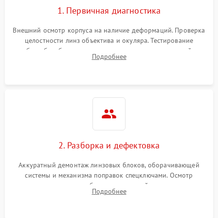
1. Первичная диагностика
Внешний осмотр корпуса на наличие деформаций. Проверка
целостности линз объектива и окуляра. Тестирование
работы барабанчиков ввода поправок, кольца отстройки
Подробнее
параллакса и зума. Выявление сколов, внутренних
загрязнений и нарушений герметичности.
2. Разборка и дефектовка
Аккуратный демонтаж линзовых блоков, оборачивающей
системы и механизма поправок спецключами. Осмотр
внутренних резьбовых соединений, пружин и
Подробнее
уплотнительных колец. Поиск причин люфта, смещения
точки попадания или заклинивания подвижных частей.