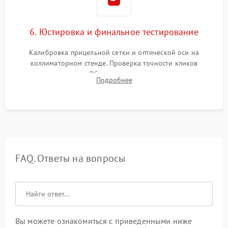
6. Юстировка и финальное тестирование
Калибровка прицельной сетки и оптической оси на
коллиматорном стенде. Проверка точности кликов
механизма поправок. Обязательное испытание прицела на
Подробнее
ударном стенде для проверки устойчивости к отдаче и
гарантии сохранения точки пристрелки.
FAQ. Ответы на вопросы
Вы можете ознакомиться с приведенными ниже