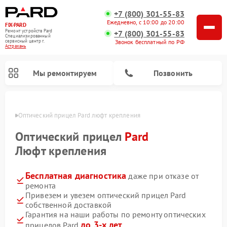
+7 (800) 301-55-83
Ежедневно, с 10:00 до 20:00
FIX-PARD
Ремонт устройств Pard
+7 (800) 301-55-83
Специализированный
Звонок бесплатный по РФ
cервисный центр г.
Астрахань
Мы ремонтируем
Позвонить
ахани
Оптический прицел Pard люфт крепления
Оптический прицел
Pard
Люфт крепления
Ремонт тепловизионных прицелов Pard
Ремонт прицелов ночного видения Pard
Ремонт цифровых монокуляров Pard
Бесплатная диагностика
даже при отказе от
ремонта
Привезем и увезем оптический прицел Pard
собственной доставкой
Гарантия на наши работы по ремонту оптических
до 3-х лет
прицелов Pard