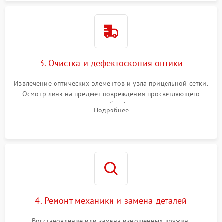
3. Очистка и дефектоскопия оптики
Извлечение оптических элементов и узла прицельной сетки.
Осмотр линз на предмет повреждения просветляющего
покрытия или появления грибка. Бережная очистка стекол
Подробнее
спецрастворами. Проверка целостности гравированной
сетки и модуля ее подсветки.
4. Ремонт механики и замена деталей
Восстановление или замена изношенных пружин,