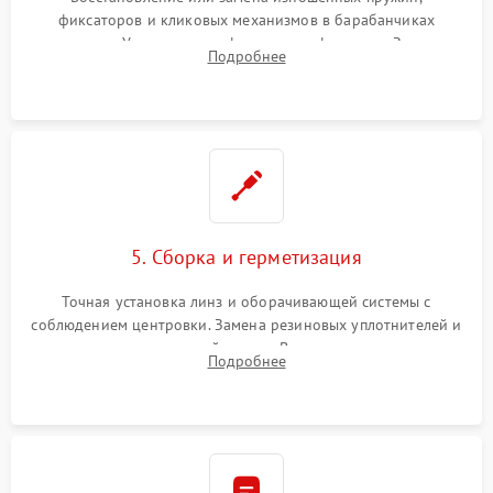
фиксаторов и кликовых механизмов в барабанчиках
поправок. Устранение люфтов в трансфокаторе. Замена
Подробнее
поврежденных линз, разбитой сетки или восстановление
контактов в цепи подсветки прицельной марки.
5. Сборка и герметизация
Точная установка линз и оборачивающей системы с
соблюдением центровки. Замена резиновых уплотнителей и
нанесение влагозащитной смазки. Вакуумирование корпуса
Подробнее
и заполнение его осушенным азотом или аргоном для
защиты линз от внутреннего запотевания.