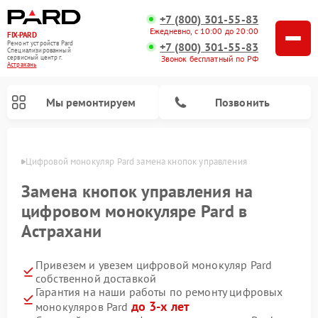
+7 (800) 301-55-83
Ежедневно, с 10:00 до 20:00
FIX-PARD
Ремонт устройств Pard
+7 (800) 301-55-83
Специализированный
Звонок бесплатный по РФ
cервисный центр г.
Астрахань
Мы ремонтируем
Позвонить
ахани
Цифровой монокуляр Pard замена кнопок управления
Замена кнопок управления на
цифровом монокуляре Pard в
Ремонт прицелов ночного видения Pard
Ремонт оптических прицелов Pard
Ремонт тепловизионных прицелов Pard
Астрахани
Привезем и увезем цифровой монокуляр Pard
собственной доставкой
Гарантия на наши работы по ремонту цифровых
до 3-х лет
монокуляров Pard