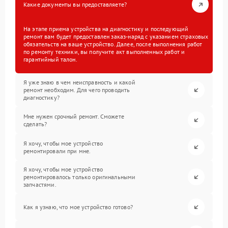
Какие документы вы предоставляете?
На этапе приема устройства на диагностику и последующий
ремонт вам будет предоставлен заказ-наряд с указанием страховых
обязательств на ваше устройство. Далее, после выполнения работ
по ремонту техники, вы получите акт выполненных работ и
гарантийный талон.
Я уже знаю в чем неисправность и какой
ремонт необходим. Для чего проводить
диагностику?
Мне нужен срочный ремонт. Сможете
сделать?
Я хочу, чтобы мое устройство
ремонтировали при мне.
Я хочу, чтобы мое устройство
ремонтировалось только оригинальными
запчастями.
Как я узнаю, что мое устройство готово?