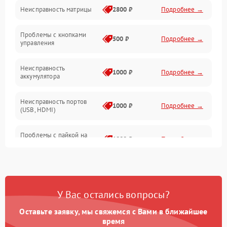
Неисправность матрицы
2800 ₽
Подробнее →
Управление
Проблемы с кнопками
Механические повреждения
500 ₽
Подробнее →
управления
Неисправность
1000 ₽
Подробнее →
аккумулятора
Неисправность портов
1000 ₽
Подробнее →
(USB, HDMI)
Проблемы с пайкой на
1000 ₽
Подробнее →
плате
Неисправность
2800 ₽
Подробнее →
процессора
У Вас остались вопросы?
Повреждение внутренних
500 ₽
Подробнее →
проводов
Оставьте заявку, мы свяжемся с Вами в ближайшее
время