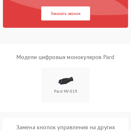
Неисправность Wi-
1500 ₽
Подробнее →
Fi/Bluetooth модуля
Заказать звонок
Проблемы с калибровкой
1000 ₽
Подробнее →
изображения
Неисправность разъемов
500 ₽
Подробнее →
(MicroSD, AV)
Модели цифровых монокуляров Pard
Неисправность системы
2000 ₽
Подробнее →
стабилизации
Проблемы с заземлением
1000 ₽
Подробнее →
Pard NV-019
Повреждение печатной
2800 ₽
Подробнее →
платы
Неисправность кнопок
500 ₽
Подробнее →
управления
Замена кнопок управления на других