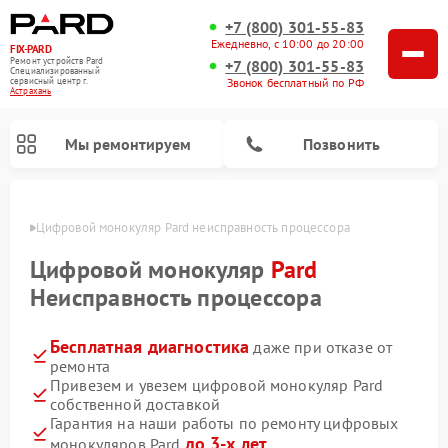
+7 (800) 301-55-83
Ежедневно, с 10:00 до 20:00
FIX-PARD
Ремонт устройств Pard
+7 (800) 301-55-83
Специализированный
Звонок бесплатный по РФ
cервисный центр г.
Астрахань
Мы ремонтируем
Позвонить
ахани
Цифровой монокуляр Pard неисправность процессора
Цифровой монокуляр
Pard
Неисправность процессора
Ремонт прицелов ночного видения Pard
Ремонт оптических прицелов Pard
Ремонт тепловизионных прицелов Pard
Бесплатная диагностика
даже при отказе от
ремонта
Привезем и увезем цифровой монокуляр Pard
собственной доставкой
Гарантия на наши работы по ремонту цифровых
до 3-х лет
монокуляров Pard