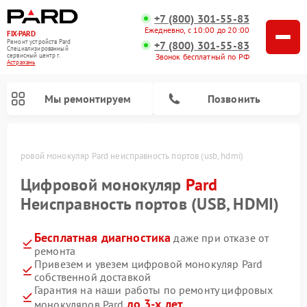
+7 (800) 301-55-83
Ежедневно, с 10:00 до 20:00
FIX-PARD
Ремонт устройств Pard
+7 (800) 301-55-83
Специализированный
Звонок бесплатный по РФ
cервисный центр г.
Астрахань
Мы ремонтируем
Позвонить
Цифровой монокуляр Pard неисправность портов (usb, hdmi)
Цифровой монокуляр
Pard
Неисправность портов (USB, HDMI)
Ремонт прицелов ночного видения Pard
Ремонт оптических прицелов Pard
Ремонт тепловизионных прицелов Pard
Бесплатная диагностика
даже при отказе от
ремонта
Привезем и увезем цифровой монокуляр Pard
собственной доставкой
Гарантия на наши работы по ремонту цифровых
до 3-х лет
монокуляров Pard