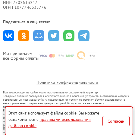
ИНН 7702633247
ОГРН 1077746335776
Поделиться в соц. сетях:
Мы принимаем
все формы оплаты
Политика конфиденциальности
Вся информация на сайте носит исключительно справочный характер.
Товарные знаки используются исключительно для описания устройств, в отношении которых
сервисные центры ast.pard-fix.ru предоставляют услуги по ремонту. Услуги оказываются в
неавторизованных сервисных центрах ast.pard-fix.ru, которые не связаны с
правообладателями товарных знаков или их официальными представителями.
Ремонт осуществляется для устройств, уже введенных в гражданский оборот в соответствии
Этот сайт использует файлы cookie. Вы можете
со статьей 1487 ГК РФ.
Использование товарных знаков не преследует цели индивидуализации услуг или введения
ознакомиться с
правилами использования
Согласен
потребителей в заблуждение, а служит для информирования о предоставляемых услугах по
файлов cookie
ремонту техники указанных брендов.
Представленная на сайте информация не является публичной офертой, определяемой
положениями Статьи 437(2) Гражданского кодекса РФ